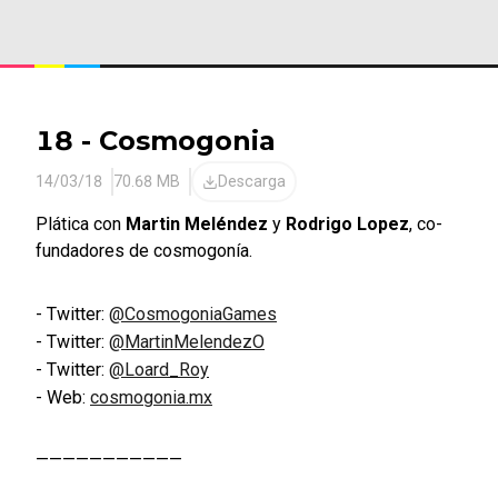
18 - Cosmogonia
14/03/18
70.68 MB
Descarga
Plática con
Martin Meléndez
y
Rodrigo Lopez
, co-
fundadores de cosmogonía.
Twitter:
@CosmogoniaGames
Twitter:
@MartinMelendezO
Twitter:
@Loard_Roy
Web:
cosmogonia.mx
——————————­—