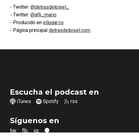
Twitter:
@detrasdelpixel_
Twitter:
@afk_mario
Producido en
ellugar.co
Página principal
detrasdelpixel.com
Escucha el podcast en
iTunes
Spotify
rss
Síguenos en
tw.
fb.
ig.