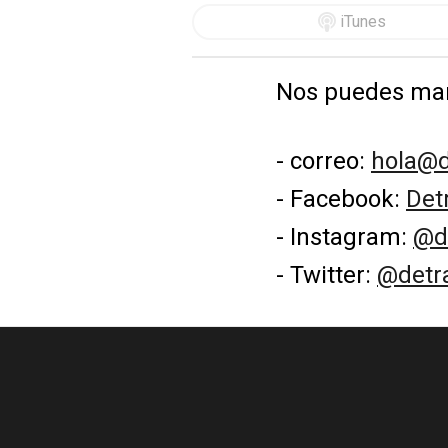
iTunes
Nos puedes man
correo:
hola@d
Facebook:
Det
Instagram:
@de
Twitter:
@detra